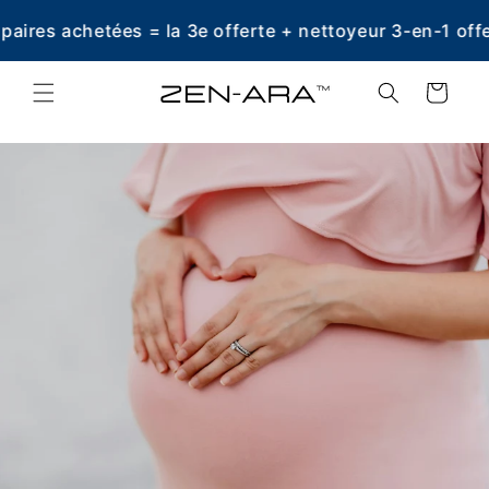
et
passer
paires achetées = la 3e offerte + nettoyeur 3-en-1 offer
au
contenu
Panier