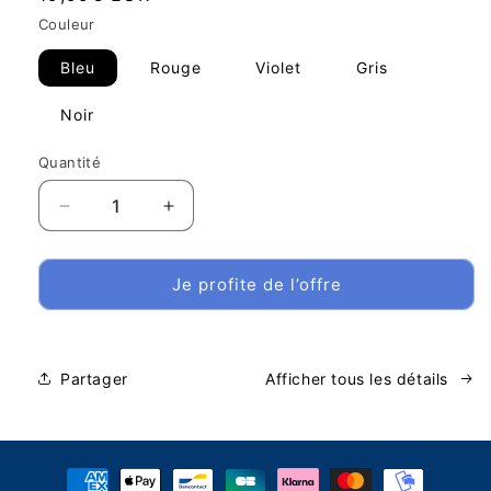
habituel
Couleur
Bleu
Rouge
Violet
Gris
Noir
Quantité
Réduire
Augmenter
la
la
quantité
quantité
de
de
Je profite de l’offre
ZEN-
ZEN-
ARA™
ARA™
Silence
Silence
Pro
Pro
Partager
Afficher tous les détails
Moyens