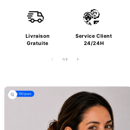
Livraison
Service Client
Gratuite
24/24H
de
1
/
3
Passer aux
informations
produits